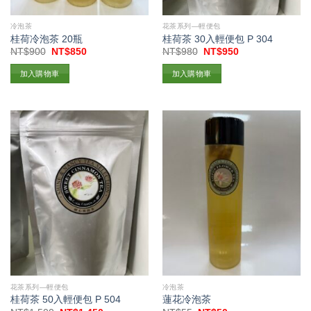
冷泡茶
花茶系列—輕便包
桂荷冷泡茶 20瓶
桂荷茶 30入輕便包 P 304
原
目
原
目
NT$
900
NT$
850
NT$
980
NT$
950
始
前
始
前
價
價
價
價
加入購物車
加入購物車
格：
格：
格：
格：
NT$900。
NT$850。
NT$980。
NT$950。
花茶系列—輕便包
冷泡茶
桂荷茶 50入輕便包 P 504
蓮花冷泡茶