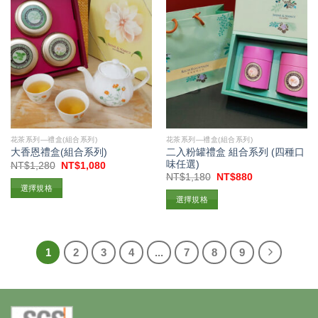
花茶系列—禮盒(組合系列)
花茶系列—禮盒(組合系列)
二入粉罐禮盒 組合系列 (四種口
大香恩禮盒(組合系列)
味任選)
原
目
NT$
1,280
NT$
1,080
始
前
原
目
NT$
1,180
NT$
880
價
價
始
前
選擇規格
格：
格：
價
價
選擇規格
NT$1,280。
NT$1,080。
格：
格：
此
NT$1,180。
NT$880。
此
產
產
品
品
有
1
2
3
4
...
7
8
9
有
多
多
種
種
款
款
式。