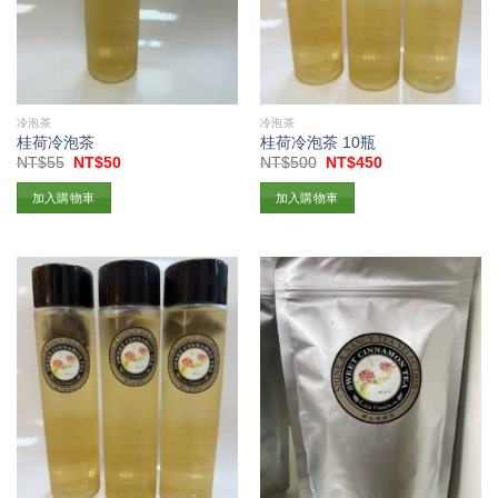
冷泡茶
冷泡茶
桂荷冷泡茶
桂荷冷泡茶 10瓶
原
目
原
目
NT$
55
NT$
50
NT$
500
NT$
450
始
前
始
前
價
價
價
價
加入購物車
加入購物車
格：
格：
格：
格：
NT$55。
NT$50。
NT$500。
NT$450。