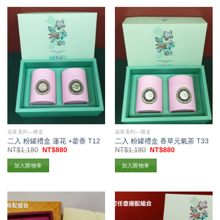
花茶系列—禮盒
花茶系列—禮盒
二入 粉罐禮盒 蓮花 +藿香 T12
二入 粉罐禮盒 香草元氣茶 T33
原
目
原
目
NT$
1,180
NT$
880
NT$
1,180
NT$
880
始
前
始
前
價
價
價
價
加入購物車
加入購物車
格：
格：
格：
格：
NT$1,180。
NT$880。
NT$1,180。
NT$880。