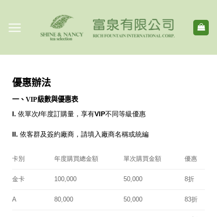
Skip
to
content
優惠辦法
一、VIP級數與優惠表
I. 依單次/年度訂購量，享有VIP不同等級優惠
II. 依客群及簽約廠商，請填入廠商名稱或統編
卡別
年度購買總金額
單次購買金額
優惠
金卡
100,000
50,000
8折
A
80,000
50,000
83折