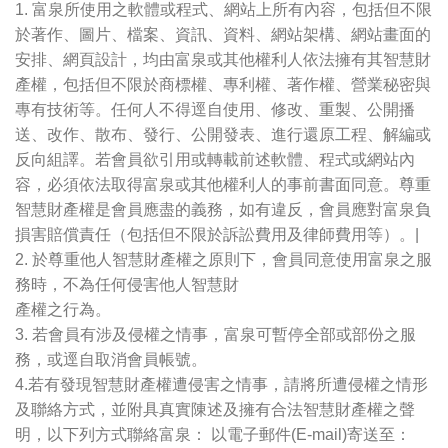
1. 富泉所使用之軟體或程式、網站上所有內容，包括但不限
於著作、圖片、檔案、資訊、資料、網站架構、網站畫面的
安排、網頁設計，均由富泉或其他權利人依法擁有其智慧財
產權，包括但不限於商標權、專利權、著作權、營業秘密與
專有技術等。任何人不得逕自使用、修改、重製、公開播
送、改作、散布、發行、公開發表、進行還原工程、解編或
反向組譯。若會員欲引用或轉載前述軟體、程式或網站內
容，必須依法取得富泉或其他權利人的事前書面同意。尊重
智慧財產權是會員應盡的義務，如有違反，會員應對富泉負
損害賠償責任（包括但不限於訴訟費用及律師費用等）。|
2. 於尊重他人智慧財產權之原則下，會員同意使用富泉之服
務時，不為任何侵害他人智慧財
產權之行為。
3. 若會員有涉及侵權之情事，富泉可暫停全部或部份之服
務，或逕自取消會員帳號。
4.若有發現智慧財產權遭侵害之情事，請將所遭侵權之情形
及聯絡方式，並附具真實陳述及擁有合法智慧財產權之聲
明，以下列方式聯絡富泉： 以電子郵件(E-mail)寄送至：