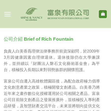
Skip
to
content
公司介紹 Brief of Rich Fountain
負責人白美香爲理律法律事務所前資深顧問，於2009年
3月因健康因素自理律退休。退休後除仍在大學兼課
外，並持續以『財團法人磐石文化藝術基金會』為平
台，積極投入長期以來對弱勢族群的關懷照護。
富泉公司自遷入高雄軟體園區後，為配合政府極力倡導
文化創意產業之政策，積極開發文創產品。白美香乃將
近年來之畫作數位化授權運用於公司相關之產品。富泉
公司目前除文創產品之發展推廣外，並積極投入專利產
品研發，及智慧財產交流平台，未來並將朝向提供文化