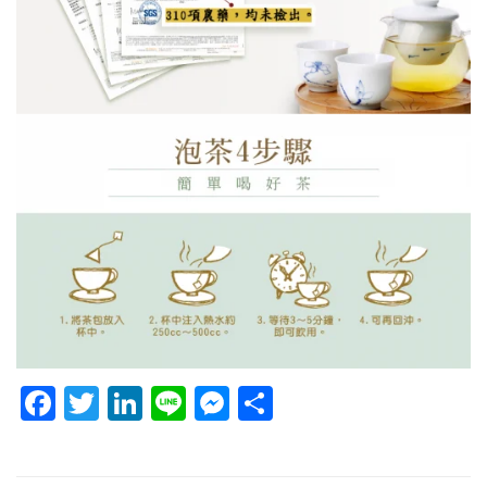
Facebook
Twitter
LinkedIn
Line
Messenger
分
享