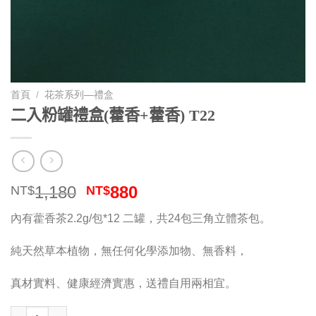
首頁
/
花茶系列—禮盒
二入粉罐禮盒(藿香+藿香) T22
原
目
1,180
880
NT$
NT$
始
前
內有藿香茶2.2g/包*12 二罐，共24包三角立體茶包。
價
價
格：
格：
純天然草本植物，無任何化學添加物、無香料，
NT$1,180。
NT$880。
真材實料、健康經濟實惠，送禮自用兩相宜。
二入粉罐禮盒(藿香+藿香) T22 數量