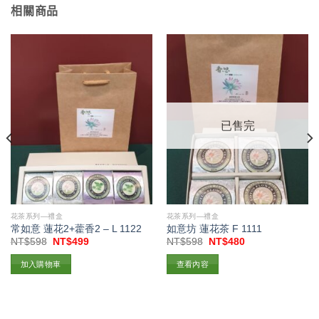
相關商品
已售完
花茶系列—禮盒
花茶系列—禮盒
常如意 蓮花2+藿香2 – L 1122
如意坊 蓮花茶 F 1111
原
目
原
目
NT$
598
NT$
499
NT$
598
NT$
480
始
前
始
前
價
價
價
價
加入購物車
查看內容
格：
格：
格：
格：
NT$598。
NT$499。
NT$598。
NT$480。