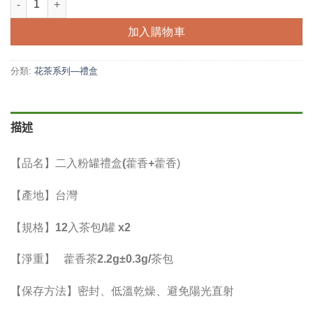
加入購物車
分類:
花茶系列—禮盒
描述
【
品名
】
二入粉罐禮盒(藿香+藿香
)
【
產地
】台灣
【
規格
】12入茶包/罐 x2
【
淨重
】
藿香茶2.2g±0.3g/茶包
【保存方法】密封、低溫乾燥、避免陽光直射