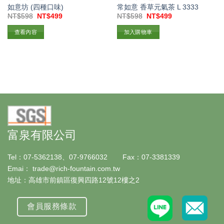
如意坊 (四種口味)
常如意 香草元氣茶 L 3333
原
目
原
目
NT$
598
NT$
499
NT$
598
NT$
499
始
前
始
前
價
價
價
價
查看內容
加入購物車
格：
格：
格：
格：
NT$598。
NT$499。
NT$598。
NT$499。
富泉有限公司
Tel：07-5362138、07-9766032 Fax：07-3381339
Emai： trade@rich-fountain.com.tw
地址：高雄市前鎮區復興四路12號12樓之2
會員服務條款