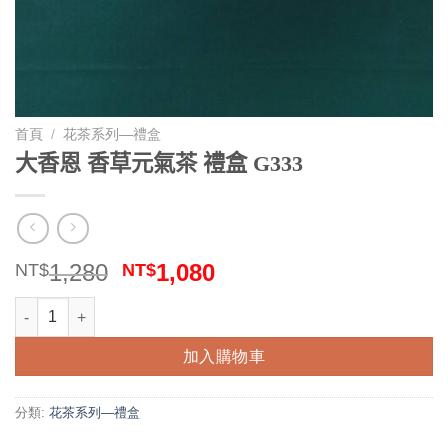
首頁
/
花茶系列—禮盒
大香恩 香草元氣茶 禮盒 G333
原
目
1,280
1,080
NT$
NT$
始
前
大香恩 香草元氣茶 禮盒 G333 數量
價
價
格：
格：
加入購物車
NT$1,280。
NT$1,080。
分類:
花茶系列—禮盒