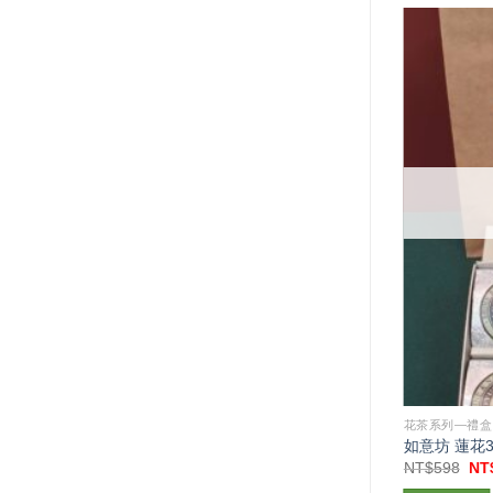
花茶系列—禮盒
花茶系列—禮盒
二入粉罐禮盒(藿香+香草) T23
如意坊 蓮花3+
原
目
原
NT$
1,180
NT$
880
NT$
598
NT
始
前
始