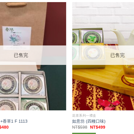
已售完
已售完
花茶系列—禮盒
香草1 F 1113
如意坊 (四種口味)
目
原
目
$
480
NT$
598
NT$
499
前
始
前