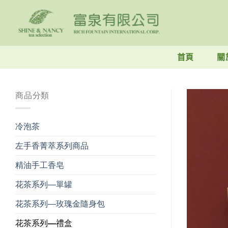
Skip
to
content
首頁
關
商品分類
冷泡茶
左手香菁萃系列商品
精油手工香皂
花茶系列—單罐
花茶系列—玫瑰金隨身包
花茶系列—禮盒