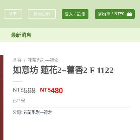
VIP
購物說明
登入 / 註冊
購物車 /
NT$
0
最新消息
首頁
/
花茶系列—禮盒
如意坊 蓮花2+藿香2 F 1122
原
目
598
480
NT$
NT$
始
前
已售完
價
價
格：
格：
分類:
花茶系列—禮盒
NT$598。
NT$480。