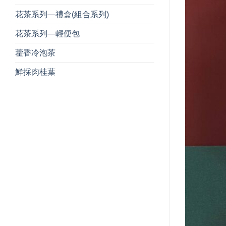
花茶系列—禮盒(組合系列)
花茶系列—輕便包
藿香冷泡茶
鮮採肉桂葉