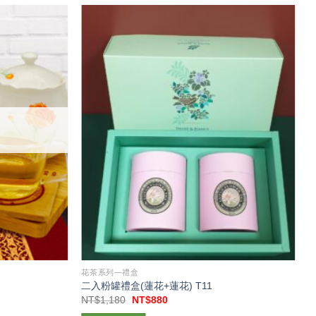
花茶系列—禮盒
二入粉罐禮盒(蓮花+蓮花) T11
常
原
目
NT$
1,180
NT$
880
N
始
前