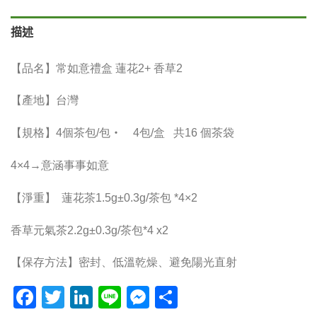
描述
【品名】常如意禮盒 蓮花2+ 香草2
【產地】台灣
【規格】4個茶包/包‧ 4包/盒 共16 個茶袋
4×4→意涵事事如意
【淨重】 蓮花茶1.5g±0.3g/茶包 *4×2
香草元氣茶2.2g±0.3g/茶包*4 x2
【保存方法】密封、低溫乾燥、避免陽光直射
Facebook
Twitter
LinkedIn
Line
Messenger
分