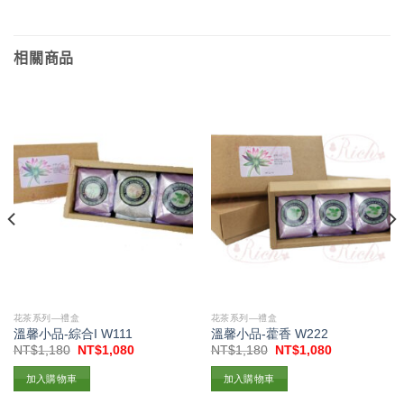
享
相關商品
花茶系列—禮盒
花茶系列—禮盒
溫馨小品-綜合I W111
溫馨小品-藿香 W222
原
目
原
目
NT$
1,180
NT$
1,080
NT$
1,180
NT$
1,080
始
前
始
前
價
價
價
價
加入購物車
加入購物車
格：
格：
格：
格：
NT$1,180。
NT$1,080。
NT$1,180。
NT$1,080。