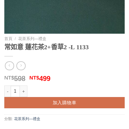
首頁
/
花茶系列—禮盒
常如意 蓮花茶2+香草2 -L 1133
原
目
598
499
NT$
NT$
始
前
常如意 蓮花茶2+香草2 -L 1133 數量
價
價
格：
格：
加入購物車
NT$598。
NT$499。
分類:
花茶系列—禮盒