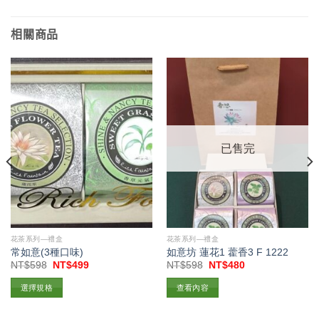
相關商品
已售完
花茶系列—禮盒
花茶系列—禮盒
常如意(3種口味)
如意坊 蓮花1 藿香3 F 1222
原
目
原
目
NT$
598
NT$
499
NT$
598
NT$
480
始
前
始
前
價
價
價
價
選擇規格
查看內容
格：
格：
格：
格：
NT$598。
NT$499。
NT$598。
NT$480。
此