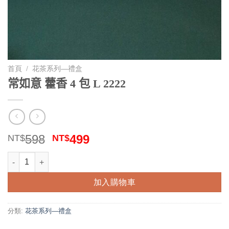
首頁
/
花茶系列—禮盒
常如意 藿香 4 包 L 2222
原
目
598
499
NT$
NT$
始
前
常如意 藿香 4 包 L 2222 數量
價
價
格：
格：
加入購物車
NT$598。
NT$499。
分類:
花茶系列—禮盒