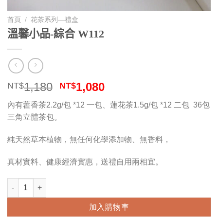
首頁
/
花茶系列—禮盒
溫馨小品-綜合 W112
原
目
1,180
1,080
NT$
NT$
始
前
內有藿香茶2.2g/包 *12 一包、蓮花茶1.5g/包 *12 二包 36包
價
價
三角立體茶包。
格：
格：
NT$1,180。
NT$1,080。
純天然草本植物，無任何化學添加物、無香料，
真材實料、健康經濟實惠，送禮自用兩相宜。
溫馨小品-綜合 W112 數量
加入購物車