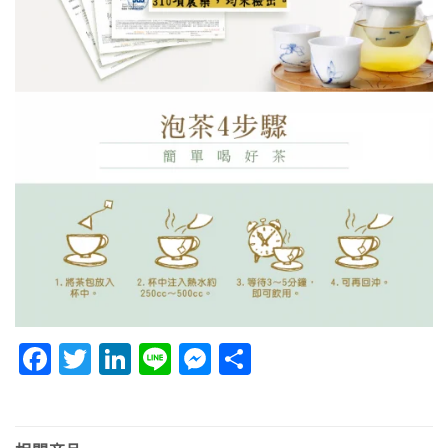
Facebook
Twitter
LinkedIn
Line
Messenger
分
享