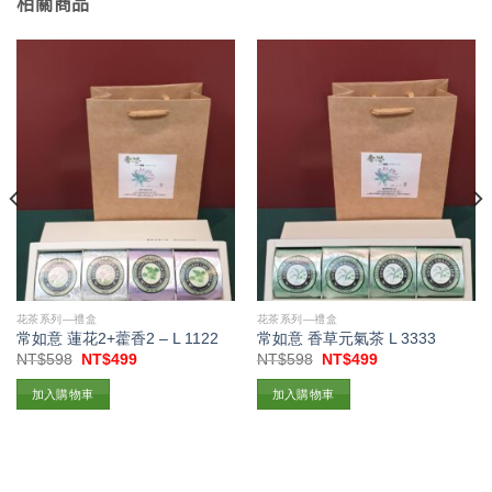
相關商品
花茶系列—禮盒
花茶系列—禮盒
常如意 蓮花2+藿香2 – L 1122
常如意 香草元氣茶 L 3333
原
目
原
目
NT$
598
NT$
499
NT$
598
NT$
499
始
前
始
前
價
價
價
價
加入購物車
加入購物車
格：
格：
格：
格：
。
NT$598。
NT$499。
NT$598。
NT$499。