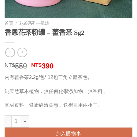
首頁
/
花茶系列—單罐
香恩花茶粉罐 – 藿香茶 Sg2
原
目
550
390
NT$
NT$
始
前
內有藿香茶2.2g/包* 12包三角立體茶包。
價
價
格：
格：
純天然草本植物，無任何化學添加物、無香料，
NT$550。
NT$390。
真材實料、健康經濟實惠，送禮自用兩相宜。
香恩花茶粉罐 - 藿香茶 Sg2 數量
加入購物車