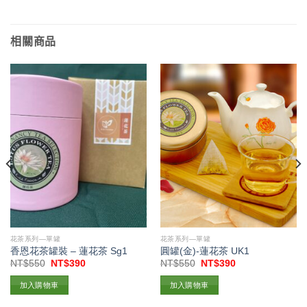
享
相關商品
花茶系列—單罐
花茶系列—單罐
香恩花茶罐裝 – 蓮花茶 Sg1
圓罐(金)-蓮花茶 UK1
原
目
原
目
NT$
550
NT$
390
NT$
550
NT$
390
始
前
始
前
價
價
價
價
加入購物車
加入購物車
格：
格：
格：
格：
NT$550。
NT$390。
NT$550。
NT$390。