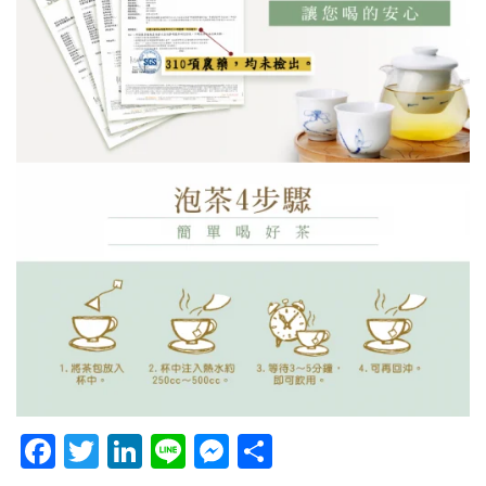
Facebook
Twitter
LinkedIn
Line
Messenger
分