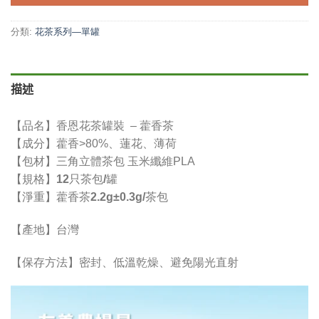
分類:
花茶系列—單罐
描述
【品名】
香恩花茶罐裝 – 藿香茶
【成分】藿香>80%、蓮花、薄荷
【包材】三角立體茶包 玉米纖維PLA
【規格】12只茶包/罐
【淨重】
藿香茶2.2g±0.3g/茶包
【產地】台灣
【保存方法】密封、低溫乾燥、避免陽光直射